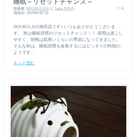
睡眠～リセットチャンス～
投稿者:
HOURGLASS
に
Salon NEWS
0
投稿日: 2019年9月7日
HOURGLASS海田店です♪ いつもありがとうございま
す。 秋は睡眠習慣のリセットチャンス！！ 昼間は過ごし
やすく、朝晩は肌寒いくらいの季節になってきました。
そんな秋は、睡眠習慣を改善するにはピッタリの時期の
ようです…
もっと読む