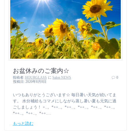
お盆休みのご案内☆
投稿者:
HOURGLASS
に
Salon NEWS
0
投稿日: 2020年8月8日
いつもありがとうございます☆ 毎日暑い天気が続いてま
す。 水分補給もコマメにしながら蒸し暑い夏も元気に過
ごしましょう！ +..。*++..。*++..。*++..。*++..。*++..。
*++..。*++..。*++.…
もっと読む