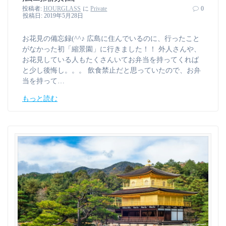
投稿者:
HOURGLASS
に
Private
0
投稿日: 2019年5月28日
お花見の備忘録(^^♪ 広島に住んでいるのに、行ったこと
がなかった初「縮景園」に行きました！！ 外人さんや、
お花見している人もたくさんいてお弁当を持ってくれば
と少し後悔し。。。 飲食禁止だと思っていたので、お弁
当を持って…
もっと読む