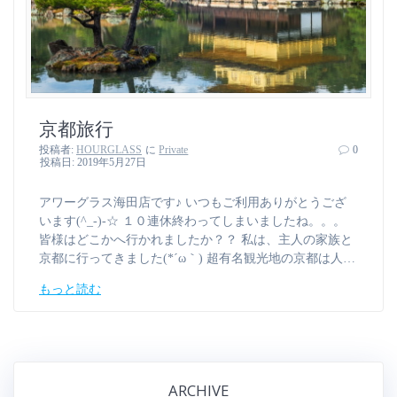
京都旅行
投稿者:
HOURGLASS
に
Private
0
投稿日: 2019年5月27日
アワーグラス海田店です♪ いつもご利用ありがとうござ
います(^_-)-☆ １０連休終わってしまいましたね。。。
皆様はどこかへ行かれましたか？？ 私は、主人の家族と
京都に行ってきました(*´ω｀) 超有名観光地の京都は人…
もっと読む
ARCHIVE