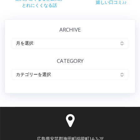
稿
次
嬉しい口コミ♪♪
の
とれにくくなる話
の
ナ
記
記
事:
事:
ビ
ARCHIVE
ゲ
ARCHIVE
ー
CATEGORY
シ
CATEGORY
ョ
ン
広島県安芸郡海田町稲荷町14-3-2F