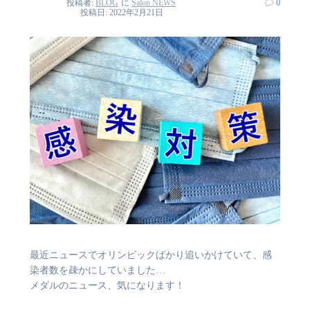
投稿者:
BLOG
に
Salon NEWS
0
投稿日: 2022年2月21日
最近ニュースでオリンピックばかり追いかけていて、感
染者数を疎かにしていました…
メダルのニュース、気になります！