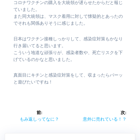
コロナワクチンの購入を大統領が遅らせたからだと報じ
ていました。
また同大統領は、マスク着用に対して懐疑的とあったの
でそれも関係ありそうに感じました。
日本はワクチン接種しっかりして、感染症対策もかなり
行き届いてると思います。
こういう地道な頑張りが、感染者数や、死亡リスクを下
げているのかなと思いました。
真面目にキチンと感染症対策をして、収まったらパーッ
と遊びたいですね！
投
前:
次:
稿
前
次
もみ返しってなに？
意外に売れている！？
の
の
ナ
記
記
事:
事: