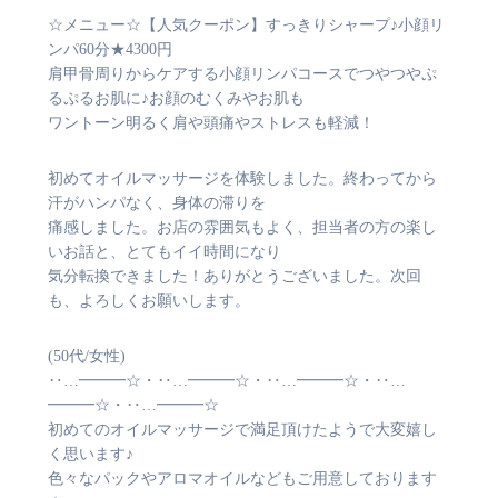
☆メニュー☆【人気クーポン】すっきりシャープ♪小顔リ
ンパ60分★4300円
肩甲骨周りからケアする小顔リンパコースでつやつやぷ
るぷるお肌に♪お顔のむくみやお肌も
ワントーン明るく肩や頭痛やストレスも軽減！
初めてオイルマッサージを体験しました。終わってから
汗がハンパなく、身体の滞りを
痛感しました。お店の雰囲気もよく、担当者の方の楽し
いお話と、とてもイイ時間になり
気分転換できました！ありがとうございました。次回
も、よろしくお願いします。
(50代/女性)
‥…━━━☆・‥…━━━☆・‥…━━━☆・‥…
━━━☆・‥…━━━☆
初めてのオイルマッサージで満足頂けたようで大変嬉し
く思います♪
色々なパックやアロマオイルなどもご用意しております