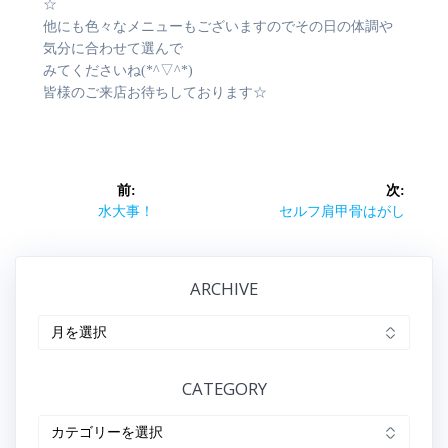
☆
他にも色々なメニューもございますのでその日の体調や
気分に合わせて選んで
みてくださいね(*^▽^*)
皆様のご来店お待ちしております☆
投
前:
次:
稿
前
次
水大事！
セルフ肩甲骨はがし
の
の
ナ
記
記
事:
事:
ARCHIVE
ビ
ARCHIVE
ゲ
ー
CATEGORY
シ
CATEGORY