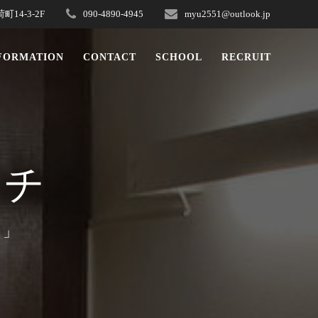
4-3-2F
090-4890-4945
myu2551@outlook.jp
NFORMATION
CONTACT
SCHOOL
RECRUIT
ッチ
ス」