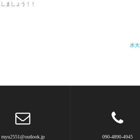
にしましょう！！
次
水大
の
記
事:
myu2551@outlook.jp
090-4890-4945