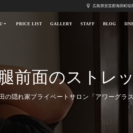
広島県安芸郡海田町稲荷町1
U
PRICE LIST
GALLERY
STAFF
BLOG
II
腿前面のストレ
田の隠れ家プライベートサロン「アワーグラ