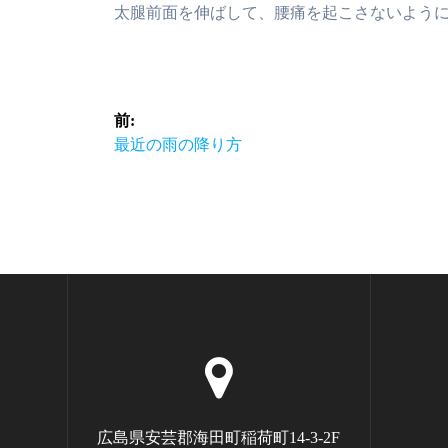
太腿前面を伸ばして、腰痛を起こさないよう
投
前:
前
最近の雨の降り方
稿
の
記
ナ
事:
ビ
ゲ
ー
シ
ョ
広島県安芸郡海田町稲荷町14-3-2F