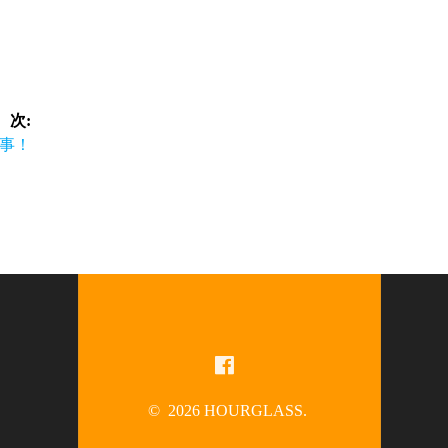
次:
事！
© 2026 HOURGLASS.