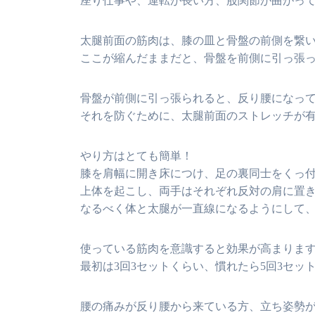
座り仕事や、運転が長い方、股関節が曲がっ
太腿前面の筋肉は、膝の皿と骨盤の前側を繋
ここが縮んだままだと、骨盤を前側に引っ張
骨盤が前側に引っ張られると、反り腰になっ
それを防ぐために、太腿前面のストレッチが
やり方はとても簡単！
膝を肩幅に開き床につけ、足の裏同士をくっ
上体を起こし、両手はそれぞれ反対の肩に置
なるべく体と太腿が一直線になるようにして
使っている筋肉を意識すると効果が高まりま
最初は3回3セットくらい、慣れたら5回3セ
腰の痛みが反り腰から来ている方、立ち姿勢