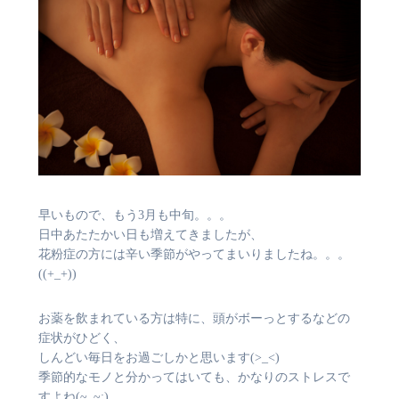
早いもので、もう3月も中旬。。。
日中あたたかい日も増えてきましたが、
花粉症の方には辛い季節がやってまいりましたね。。。
((+_+))
お薬を飲まれている方は特に、頭がボーっとするなどの
症状がひどく、
しんどい毎日をお過ごしかと思います(>_<)
季節的なモノと分かってはいても、かなりのストレスで
すよね(~_~;)