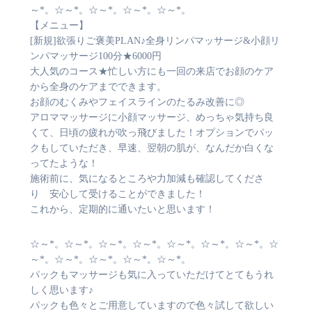
～*。☆～*。☆～*。☆～*。☆～*。
【メニュー】
[新規]欲張りご褒美PLAN♪全身リンパマッサージ&小顔リ
ンパマッサージ100分★6000円
大人気のコース★忙しい方にも一回の来店でお顔のケア
から全身のケアまでできます。
お顔のむくみやフェイスラインのたるみ改善に◎
アロママッサージに小顔マッサージ、めっちゃ気持ち良
くて、日頃の疲れが吹っ飛びました！オプションでパッ
クもしていただき、早速、翌朝の肌が、なんだか白くな
ってたような！
施術前に、気になるところや力加減も確認してくださ
り 安心して受けることができました！
これから、定期的に通いたいと思います！
☆～*。☆～*。☆～*。☆～*。☆～*。☆～*。☆～*。☆
～*。☆～*。☆～*。☆～*。☆～*。
パックもマッサージも気に入っていただけてとてもうれ
しく思います♪
パックも色々とご用意していますので色々試して欲しい