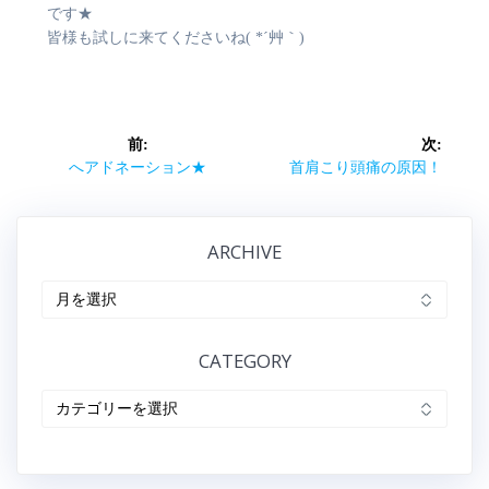
です★
皆様も試しに来てくださいね( *´艸｀)
投
前:
次:
稿
前
次
へアドネーション★
首肩こり頭痛の原因！
の
の
ナ
記
記
事:
事:
ARCHIVE
ビ
ARCHIVE
ゲ
ー
CATEGORY
シ
CATEGORY
ョ