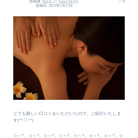
投稿者:
BLOG
に
Salon NEWS
0
投稿日: 2021年1月27日
とても嬉しい口コミをいただいたので、ご紹介いたしま
す(*^▽^*)
☆～*。☆～*。☆～*。☆～*。☆～*。☆～*。☆～*。☆