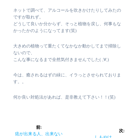
ネットで調べて、アルコールを吹きかけたりしてみたの
ですが取れず。
どうして良いか分からず、そっと植物を戻し、何事もな
かったかのようになってます(笑)
大きめの植物って重たくてなかなか動かしてまで掃除し
ないので、
こんな事になるまで全然気付きませんでした( ;∀;)
今は、癒されるはずの緑に、イラっとさせられておりま
す。。
何か良い対処法があれば、是非教えて下さい！！(笑)
投
前:
次:
稿
前
痣が出来る人、出来ない
次
しもやけ。。。