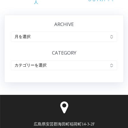
の
人
の
ナ
記
記
事:
事:
ビ
ARCHIVE
ゲ
ARCHIVE
ー
CATEGORY
シ
CATEGORY
ョ
ン
広島県安芸郡海田町稲荷町14-3-2F