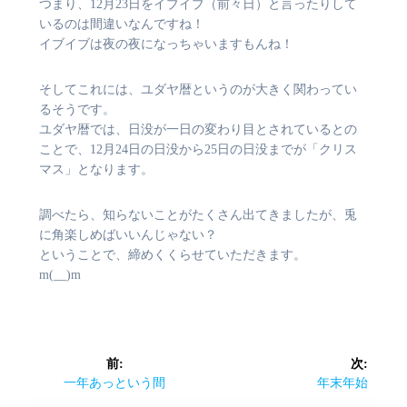
つまり、12月23日をイブイブ（前々日）と言ったりして
いるのは間違いなんですね！
イブイブは夜の夜になっちゃいますもんね！
そしてこれには、ユダヤ暦というのが大きく関わってい
るそうです。
ユダヤ暦では、日没が一日の変わり目とされているとの
ことで、12月24日の日没から25日の日没までが「クリス
マス」となります。
調べたら、知らないことがたくさん出てきましたが、兎
に角楽しめばいいんじゃない？
ということで、締めくくらせていただきます。
m(__)m
投
前:
次:
稿
前
次
一年あっという間
年末年始
の
の