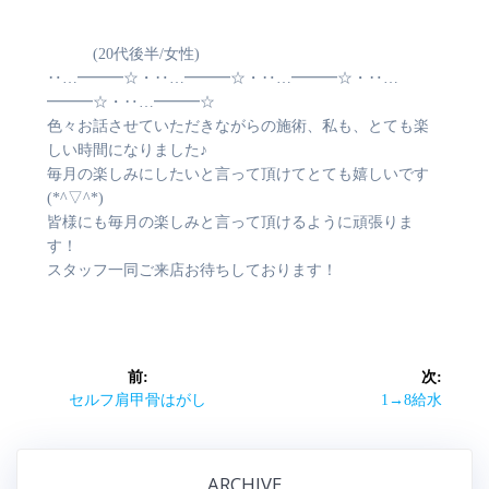
(20代後半/女性)
‥…━━━☆・‥…━━━☆・‥…━━━☆・‥…
━━━☆・‥…━━━☆
色々お話させていただきながらの施術、私も、とても楽
しい時間になりました♪
毎月の楽しみにしたいと言って頂けてとても嬉しいです
(*^▽^*)
皆様にも毎月の楽しみと言って頂けるように頑張りま
す！
スタッフ一同ご来店お待ちしております！
投
前:
次:
稿
前
次
セルフ肩甲骨はがし
1→8給水
の
の
ナ
記
記
事:
事:
ARCHIVE