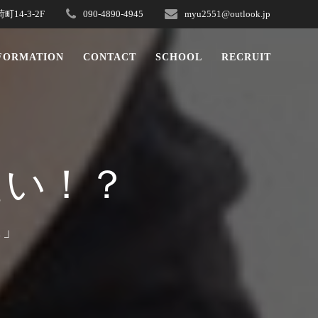
4-3-2F
090-4890-4945
myu2551@outlook.jp
NFORMATION
CONTACT
SCHOOL
RECRUIT
たい！？
ス」