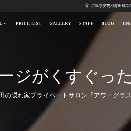
広島県安芸郡海田町稲荷町1
U
PRICE LIST
GALLERY
STAFF
BLOG
II
ージがくすぐっ
田の隠れ家プライベートサロン「アワーグラ