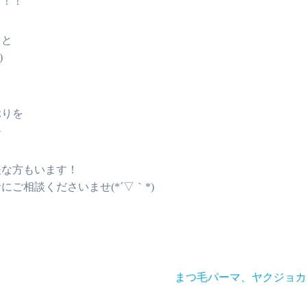
す！！
うと
)
ぶりを
♪
夫な方もいます！
ご相談くださいませ(*´▽｀*)
次
まつ毛パーマ、ヤクジョカ
の