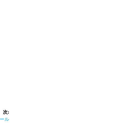
次:
ール