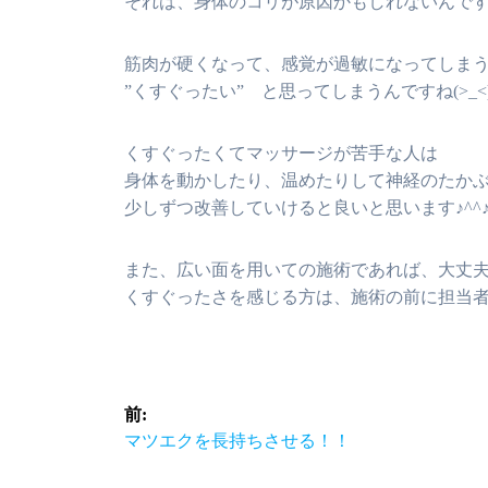
それは、身体のコリが原因かもしれないんで
筋肉が硬くなって、感覚が過敏になってしま
”くすぐったい” と思ってしまうんですね(>_<
くすぐったくてマッサージが苦手な人は
身体を動かしたり、温めたりして神経のたか
少しずつ改善していけると良いと思います♪^^
また、広い面を用いての施術であれば、大丈
くすぐったさを感じる方は、施術の前に担当者に
投
前:
前
マツエクを長持ちさせる！！
稿
の