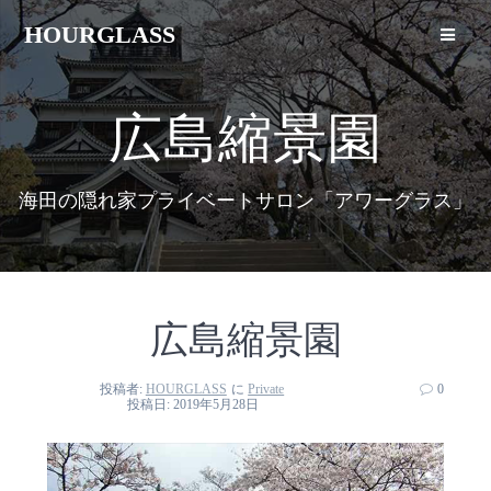
HOURGLASS
広島縮景園
海田の隠れ家プライベートサロン「アワーグラス」
広島縮景園
投稿者:
HOURGLASS
に
Private
0
投稿日: 2019年5月28日