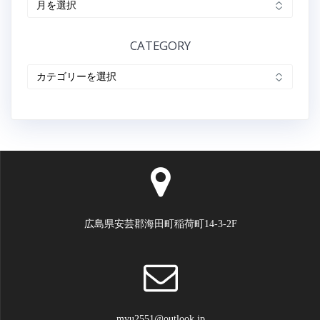
ゲ
ー
CATEGORY
シ
CATEGORY
ョ
ン
広島県安芸郡海田町稲荷町14-3-2F
myu2551@outlook.jp