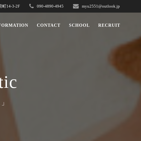
4-3-2F
090-4890-4945
myu2551@outlook.jp
NFORMATION
CONTACT
SCHOOL
RECRUIT
tic
ス」