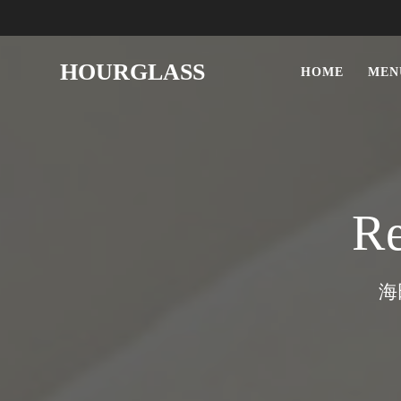
HOURGLASS
HOME
MEN
Re
海