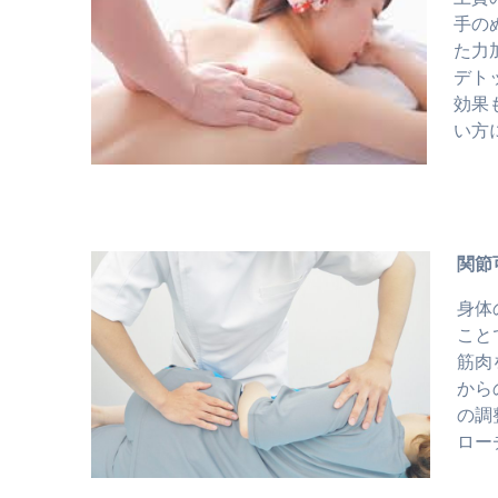
手の
た力
デト
効果
い方
関節
身体
こと
筋肉
から
の調
ロー