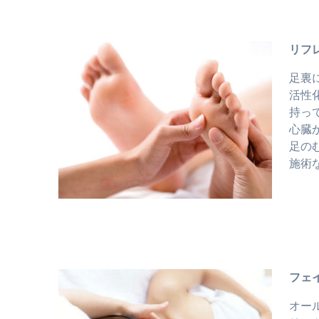
リフ
足裏
活性
持っ
心臓
足の
施術
フェ
オー