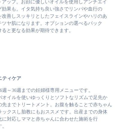
トアップ。お顔に優しいオイルを使用しアンチエイ
グ効果も。イタ気持ち良い強さでリンパや血行の
を改善しスッキリとしたフェイスラインやハリのあ
チツヤ肌になります。オプションの選べるパック
けると更なる効果が期待できます。
ニティケア
16週～36週までの妊婦様専用メニューです。
バオイルを使いゆっくりとソフトなリズムで足先か
の先までトリートメント。お腹を触ることで赤ちゃん
ラックスし胎教にもおススメです。出産までの身体
化に対応しママと赤ちゃんに合わせた施術を行
す。